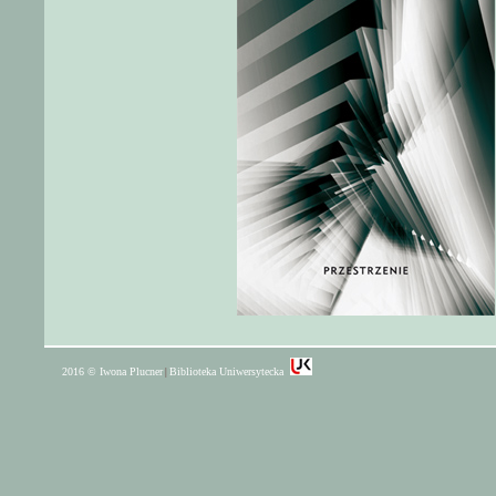
2016 © Iwona Plucner
Biblioteka Uniwersytecka
|