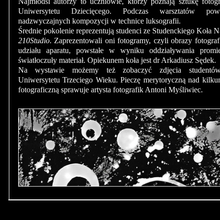
Najmłodsi autorzy to uczniowie, którzy poznają sztukę fotogr
Uniwersytetu Dziecięcego. Podczas warsztatów powst
nadzwyczajnych kompozycji w technice luksografii.
Średnie pokolenie reprezentują studenci ze Studenckiego Koła 
210Studio
. Zaprezentowali oni fotogramy, czyli obrazy fotogr
udziału aparatu, powstałe w wyniku oddziaływania promi
światłoczuły materiał. Opiekunem koła jest dr Arkadiusz Sędek.
Na wystawie możemy też zobaczyć zdjęcia studentów 
Uniwersytetu Trzeciego Wieku. Pieczę merytoryczną nad kilku
fotograficzną sprawuje artysta fotografik Antoni Myśliwiec.