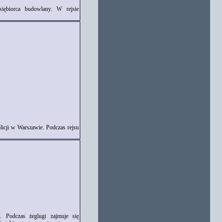
siębiorca budowlany. W rejsie
licji w Warszawie. Podczas rejsu
j. Podczas żeglugi zajmuje się