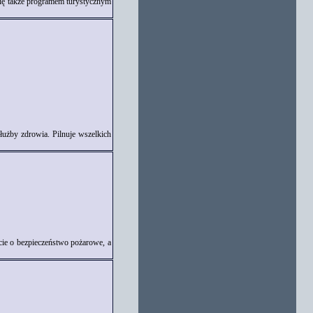
się także programem turystycznym
łużby zdrowia. Pilnuje wszelkich
cie o bezpieczeństwo pożarowe, a