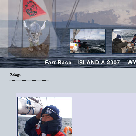
Załoga
............................................