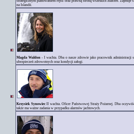
strategicznym planowaniem rejsu oraz prawną stroną wszelkich zdarzeń. Zajmuje 
na Islandii.
Magda Waldon
- I wachta. Dba o nasze zdrowie jako pracownik administracji s
ubezpieczeń zdrowotnych oraz kondycji załogi.
Krzysiek Synowiec
II wachta. Oficer Państwowej Straży Pożarnej. Dba oczywiś
także ma ważne zadania w przypadku alarmów jachtowych.