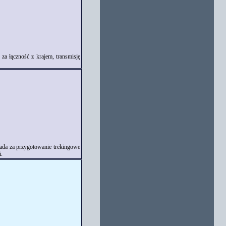
za łączność z krajem, transmisję
ada za przygotowanie trekingowe
i.