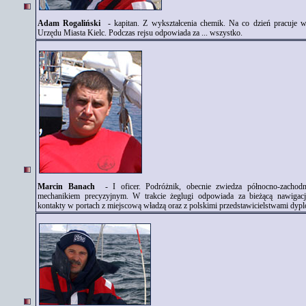
Adam Rogaliński
- kapitan. Z wykształcenia chemik. Na co dzień pracuje
Urzędu Miasta Kielc. Podczas rejsu odpowiada za ... wszystko.
Marcin Banach
- I oficer. Podróżnik, obecnie zwiedza północno-zachodni
mechanikiem precyzyjnym. W trakcie żeglugi odpowiada za bieżącą nawigację
kontakty w portach z miejscową władzą oraz z polskimi przedstawicielstwami dypl