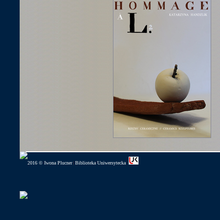
2016 © Iwona Plucner
Biblioteka Uniwersytecka
|