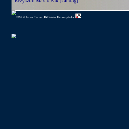
Krzysztof Marek Bąk [katalog]
2016 © Iwona Plucner
Biblioteka Uniwersytecka
|