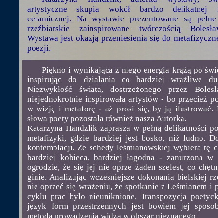
artystyczne skupia wokół bardzo delikatnej 
ceramicznej. Na wystawie prezentowane są pełne 
rzeźbiarskie zainspirowane twórczością Bolesł
Wystawa jest okazją przeniesienia się do metafizyczn
poezji.
Piękno i wynikająca z niego energia krążą po świe
inspirując do działania co bardziej wrażliwe du
Niezwykłość świata, dostrzeżonego przez Boles
niejednokrotnie inspirowała artystów - bo przecież po
w wizję i metaforę - aż prosi się, by ją ilustrować.
słowa poety pozostała również nasza Autorka.
Katarzyna Handzlik zaprasza w pełną delikatności p
metafizyki, gdzie bardziej jest bosko, niż ludno. D
kontemplacji. Ze schedy leśmianowskiej wybiera tę cz
bardziej kobieca, bardziej łagodna - zanurzona w 
ogrodzie, że się jej nie oprze żaden szelest, co chętn
ginie. Analizując wcześniejsze dokonania bielskiej rz
nie oprzeć się wrażeniu, że spotkanie z Leśmianem i
cyklu prac było nieuniknione. Transpozycja poetyc
język form przestrzennych jest bowiem jej sposo
metodą prowadzenia widza w obszar nieznanego.