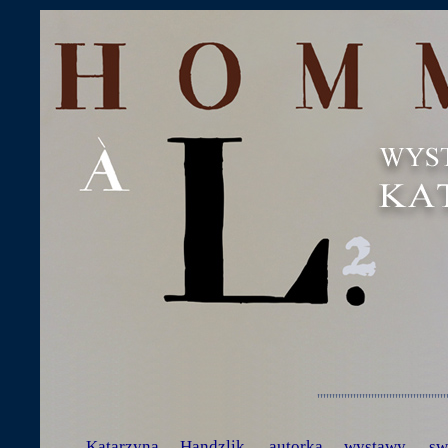
'''''''''''''''''''''''''''''''''''''''''''
Katarzyna Handzlik, autorka wystawy, swo