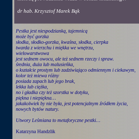
dr hab. Krzysztof Marek Bąk
Pestka jest niespodzianką, tajemnicą
może być gorzka
słodka, słodko-gorzka, kwaśna, słodka, cierpka
twarda z wierzchu i miękka we wnętrzu,
wielowarstwowa
jest sednem owocu, ale też sednem rzeczy i spraw.
średnia, duża lub malusieńka,
o kształcie prostym lub zadziwiająco odmiennym i ciekawym,
kolor też miewa różny
posiada zapach lub jego brak,
lekka lub ciężka,
no i gładka czy też szorstka w dotyku,
piękna i niepiękna…
jakakolwiek by nie była, jest potencjalnym źródłem życia,
nowych bytów natury.
Utwory Leśmiana to metaforyczne pestki…
Katarzyna Handzlik