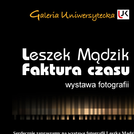
Serdecznie zapraszamy na wystawę fotografii Leszka Mądz