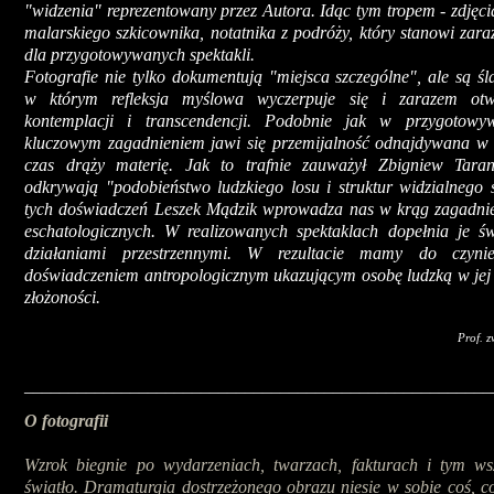
"widzenia" reprezentowany przez Autora. Idąc tym tropem - zdjęc
malarskiego szkicownika, notatnika z podróży, który stanowi zara
dla przygotowywanych spektakli.
Fotografie nie tylko dokumentują "miejsca szczególne", ale są śl
w którym refleksja myślowa wyczerpuje się i zarazem otwi
kontemplacji i transcendencji. Podobnie jak w przygotowyw
kluczowym zagadnieniem jawi się przemijalność odnajdywana w 
czas drąży materię. Jak to trafnie zauważył Zbigniew Tarani
odkrywają "podobieństwo ludzkiego losu i struktur widzialnego 
tych doświadczeń Leszek Mądzik wprowadza nas w krąg zagadnień
eschatologicznych. W realizowanych spektaklach dopełnia je św
działaniami przestrzennymi. W rezultacie mamy do czyni
doświadczeniem antropologicznym ukazującym osobę ludzką w jej
złożoności.
Prof. z
_____________________________________________________
O fotografii
Wzrok biegnie po wydarzeniach, twarzach, fakturach i tym ws
światło. Dramaturgia dostrzeżonego obrazu niesie w sobie coś, co