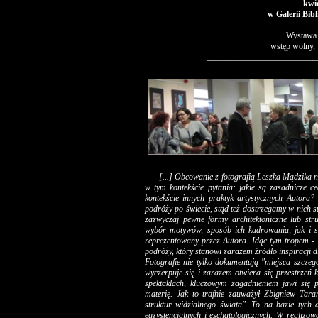
kwie
w Galerii Bib
Wystawa 
wstęp wolny, 
__________________________
[...] Obcowanie z fotografią Leszka Mądzika ni
w tym kontekście pytania: jakie są zasadnicze 
kontekście innych praktyk artystycznych Autora?
podróży po świecie, stąd też dostrzegamy w nich 
zazwyczaj pewne formy architektoniczne lub str
wybór motywów, sposób ich kadrowania, jak i s
reprezentowany przez Autora. Idąc tym tropem - 
podróży, który stanowi zarazem źródło inspiracji 
Fotografie nie tylko dokumentują "miejsca szczeg
wyczerpuje się i zarazem otwiera się przestrzeń 
spektaklach, kluczowym zagadnieniem jawi się 
materię. Jak to trafnie zauważył Zbigniew Taran
struktur widzialnego świata". To na bazie tyc
egzystencjalnych i eschatologicznych. W realizow