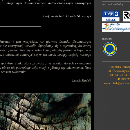
___________________
a z integralnym doświadczeniem antropologicznym ukazującym
patronat medialny:
Prof. zw. dr hab. Urszula Ślusarczyk
________________________
___________________
sponsor:
kturach i tym wszystkim, co ujawnia światło. Dramaturgia
 się zatrzymać, utrwalić. Spotykamy się z tajemnicą, do której
 może i poznać. Nosimy w sobie takie potrzeby poznania tego, co w
każe odważnie zanurzyć się w ten mrok będący częścią naszego
___________________
spotykam znaki, które prowadzą na ścieżki, których zwieńczenie
Biblioteka Uniwer
obraz nie potrzebuje deformacji, stylizacji czy udziwnienia. Nosi
ul. Świętokrzyska
t sensem tworzenia.
tel: +48 41 349 7
41 349 717
Leszek Mądzik
e-mail: buk@ujk.edu.