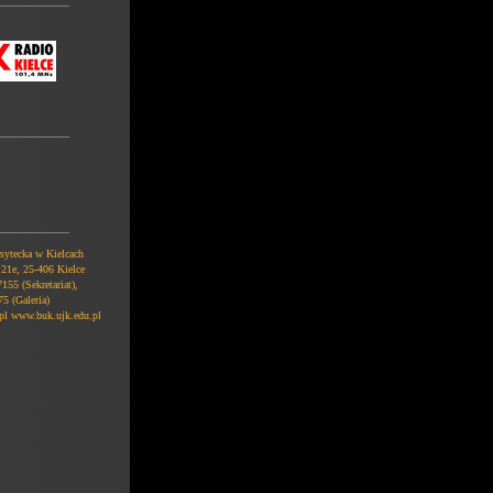
_____________
_____________
_____________
sytecka w Kielcach
 21e, 25-406 Kielce
155 (Sekretariat),
5 (Galeria)
pl www.buk.ujk.edu.pl