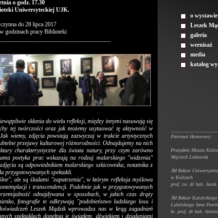
tnia o godz. 17.30
lioteki Uniwersyteckiej UJK.
o wystawie
czynna do 28 lipca 2017
Leszek Mą
w godzinach pracy Biblioteki
galeria
______________________________________
wernisaż
media
katalog w
ewątpliwie skłania do wielu refleksji, między innymi nasuwają się
cechy tej twórczości oraz jak możemy usytuować tę aktywność w
___________________
 Jak wiemy, zdjęcia powstają zazwyczaj w trakcie artystycznych
Patronat Honorowy:
subtelne przejawy kulturowej różnorodności. Odnajdujemy na nich
uktury charakterystyczne dla świata natury, przy czym zarówno
Prezydent Miasta Kielc
Wojciech Lubawski
ama poetyka prac wskazują na rodzaj malarskiego "widzenia"
zdjęcia są odpowiednikiem malarskiego szkicownika, notatnika z
JM Rektor Uniwersytet
dla przygotowywanych spektakli.
w Kielcach
ólne", ale są śladami "zapatrzenia", w którym refleksja myślowa
prof. zw. dr hab. Jacek
kontemplacji i transcendencji. Podobnie jak w przygotowywanych
przemijalność odnajdywana w sposobach, w jakich czas drąży
JM Rektor Katolickiego
ienko, fotografie te odkrywają "podobieństwo ludzkiego losu i
Lubelskiego Jana Pawła
h doświadczeń Leszek Mądzik wprowadza nas w krąg zagadnień
ks. prof. dr hab. Anton
anych spektaklach dopełnia je światłem, dźwiękiem i działaniami