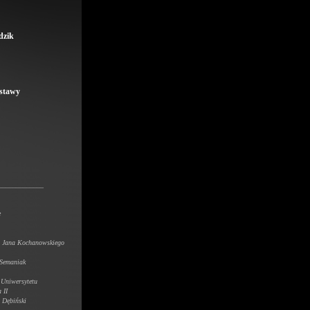
dzik
ystawy
_____________
e
u Jana Kochanowskiego
 Semaniak
 Uniwersytetu
 II
i Dębiński