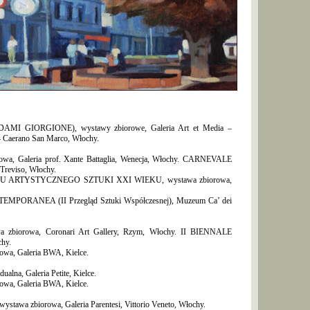
 GIORGIONE), wystawy zbiorowe, Galeria Art et Media –
i – Caerano San Marco, Włochy.
 Galeria prof. Xante Battaglia, Wenecja, Włochy. CARNEVALE
 Treviso, Włochy.
RTYSTYCZNEGO SZTUKI XXI WIEKU, wystawa zbiorowa,
RANEA (II Przegląd Sztuki Współczesnej), Muzeum Ca’ dei
biorowa, Coronari Art Gallery, Rzym, Włochy. II BIENNALE
hy.
a, Galeria BWA, Kielce.
na, Galeria Petite, Kielce.
a, Galeria BWA, Kielce.
wa zbiorowa, Galeria Parentesi, Vittorio Veneto, Włochy.