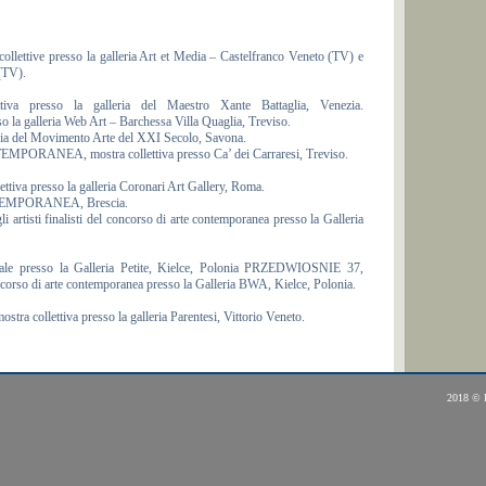
ive presso la galleria Art et Media – Castelfranco Veneto (TV) e
(TV).
 presso la galleria del Maestro Xante Battaglia, Venezia.
la galleria Web Art – Barchessa Villa Quaglia, Treviso.
del Movimento Arte del XXI Secolo, Savona.
EA, mostra collettiva presso Ca’ dei Carraresi, Treviso.
a presso la galleria Coronari Art Gallery, Roma.
MPORANEA, Brescia.
rtisti finalisti del concorso di arte contemporanea presso la Galleria
 presso la Galleria Petite, Kielce, Polonia PRZEDWIOSNIE 37,
 concorso di arte contemporanea presso la Galleria BWA, Kielce, Polonia.
ollettiva presso la galleria Parentesi, Vittorio Veneto.
2018 © 