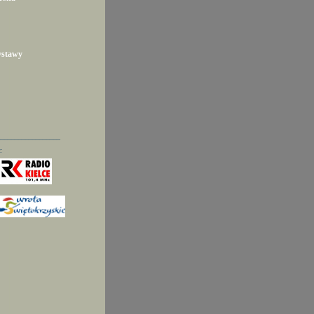
ystawy
__________________
: