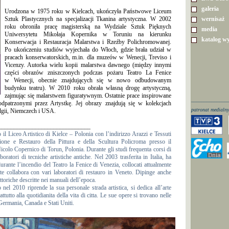
galeria
Urodzona w 1975 roku w Kielcach, ukończyła Państwowe Liceum
Sztuk Plastycznych na specja­lizacji Tkanina artystyczna. W 2002
wernisaż
roku obroniła pracę magisterską na Wydziale Sztuk Pięknych
media
Uniwersytetu Mikołaja Kopernika w Toruniu na kierunku
katalog w
Konserwacja i Restauracja Malarstwa i Rzeźby Polichromowanej.
Po ukończeniu studiów wyjechała do Włoch, gdzie brała udział w
pracach konserwatorskich, m.in. dla muzeów w Wenecji, Treviso i
Vicenzy. Autorka wielu kopii malarstwa dawnego (między innymi
części obrazów zniszczonych podczas pożaru Teatro La Fenice
w Wenecji, obecnie znajdujących się w nowo odbudowanym
budynku teatru). W 2010 roku obrała własną drogę artystyczną,
zajmując się malarstwem figuratywnym. Ostatnie prace inspirowane
______________
dpatrzonymi przez Artystkę. Jej obrazy znajdują się w kolekcjach
patronat medialny
lgii, Niemczech i USA.
______________________________
il Liceo Artistico di Kielce – Polonia con l’indirizzo Arazzi e Tessuti
zione e Restauro della Pittura e della Scultura Policroma presso il
Nicolo Copernico di Torun, Polonia. Durante gli studi frequenta corsi di
oratori di tecniche artistiche antiche. Nel 2003 trasferita in Italia, ha
durante l’incendio del Teatro la Fenice di Venezia, collocati attualmente
e collabora con vari laboratori di restauro in Veneto. Dipinge anche
toriche descritte nei manuali dell’epoca.
 nel 2010 riprende la sua personale strada artistica, si dedica all’arte
ttutto alla quotidianita della vita di citta. Le sue opere si trovano nelle
, Germania, Canada e Stati Uniti.