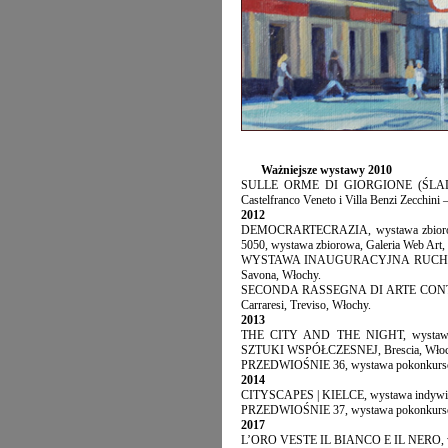
Ważniejsze wystawy
2010
SULLE ORME DI GIORGIONE (ŚLADAMI
Castelfranco Veneto i Villa Benzi Zecchin
2012
DEMOCRARTECRAZIA, wystawa zbiorowa,
5050, wystawa zbiorowa, Galeria Web Art,
WYSTAWA INAUGURACYJNA RUCHU A
Savona, Włochy.
SECONDA RASSEGNA DI ARTE CONTEMPO
Carraresi, Treviso, Włochy.
2013
THE CITY AND THE NIGHT, wystawa z
SZTUKI WSPÓŁCZESNEJ, Brescia, Włoc
PRZEDWIOŚNIE 36, wystawa pokonkursow
2014
CITYSCAPES | KIELCE, wystawa indywidual
PRZEDWIOŚNIE 37, wystawa pokonkursow
2017
L’ORO VESTE IL BIANCO E IL NERO, wysta