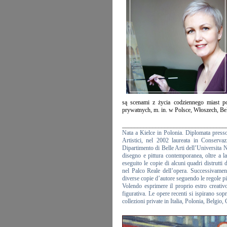
są scenami z życia codziennego miast po
prywatnych, m. in. w Polsce, Włoszech, Be
__________________________________
Nata a Kielce in Polonia. Diplomata presso 
Artistici, nel 2002 laureata in Conserva
Dipartimento di Belle Arti dell’Universita 
disegno e pittura contemporanea, oltre a lab
eseguito le copie di alcuni quadri distrutti 
nel Palco Reale dell’opera. Successivament
diverse copie d’autore seguendo le regole pit
Volendo esprimere il proprio estro creativo
figurativa. Le opere recenti si ispirano sopra
collezioni private in Italia, Polonia, Belgio