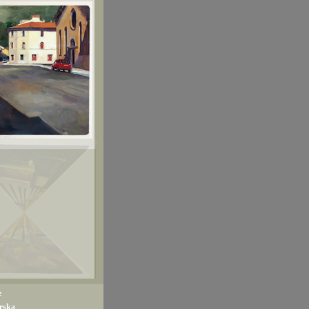
e
rska