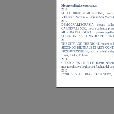
________________________________
Mostre collettive e personali
2010
SULLE ORME DI GIORGIONE, mostre collett
Villa Benzi Zecchini – Caerano San Marco 
2012
DEMOCRARTECRAZIA, mostra collettiva
CARNEVALE 5050, mostra collettiva presso 
MOSTRA INAUGURALE presso la galleria 
SECONDA RASSEGNA DI ARTE CONTEMPORAN
2013
THE CITY AND THE NIGHT, mostra collettiv
SECONDO BIENNALE DI ARTE CONTE
PRZEDWIOSNIE 36, mostra collettiva degli a
BWA, Kielce, Polonia.
2014
CITYSCAPES | KIELCE, mostra personale
mostra collettiva degli artisti finalisti del
2017
L’ORO VESTE IL BIANCO E Il NERO, mostra c