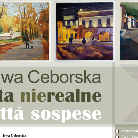
o wystawi
Ewa Ceborska
Ewa Cebo