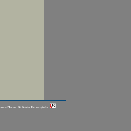
Iwona Plucner
Biblioteka Uniwersytecka
|