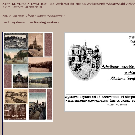
ZABYTKOWE POCZTÓWKI (1899 -1953) w zbiorach Biblioteki Głównej Akademii Świętokrzyskiej w Kielc
Kielce 13 czerwca - 31 sierpnia 2001
................................................................................................................................
2007 © Biblioteka Główna Akademii Świętokrzyskiej
»» O wystawie
»» Katalog wystawy