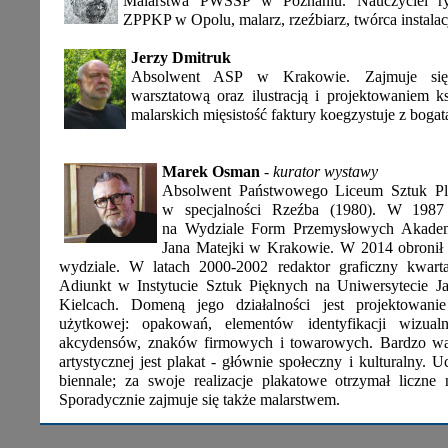
Malarstwa PWSSP w Poznaniu. Nauczyciel r
ZPPKP w Opolu, malarz, rzeźbiarz, twórca instalacj
Jerzy Dmitruk
Absolwent ASP w Krakowie. Zajmuje się 
warsztatową oraz ilustracją i projektowaniem 
malarskich mięsistość faktury koegzystuje z bog
Marek Osman
- kurator wystawy
Absolwent Państwowego Liceum Sztuk Pl
w specjalności Rzeźba (1980). W 1987 
na Wydziale Form Przemysłowych Akadem
Jana Matejki w Krakowie. W 2014 obronił 
wydziale. W latach 2000-2002 redaktor graficzny kwarta
Adiunkt w Instytucie Sztuk Pięknych na Uniwersytecie 
Kielcach. Domeną jego działalności jest projektowanie
użytkowej: opakowań, elementów identyfikacji wizual
akcydensów, znaków firmowych i towarowych. Bardzo w
artystycznej jest plakat - głównie społeczny i kulturalny. 
biennale; za swoje realizacje plakatowe otrzymał liczne
Sporadycznie zajmuje się także malarstwem.