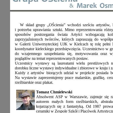
W skład grupy „OŚcienia” wchodzi sześciu artystów, k
i potrzeba uprawiania sztuki. Mimo reprezentowania różn
sposobów postrzegania świata Artyści wzbogacają kol
zaprzyjaźnionych twórców, których zapraszają do współ
w Galerii Uniwersyteckiej UJK w Kielcach tę rolę pełn
koordynator kieleckiego przedsięwzięcia. Uczestnictwo w g
do wzajemnego uzupełniania się, motywowania oraz w
poglądów na temat reprezentowanych postaw.
Uczestnicy wystawy są laureatami wielu prestiżowych
dorobku liczne wystawy indywidualne i zbiorowe w kraju i za
Każdy z artystów biorących udział w projekcie posiada b
Na wystawie zaprezentujemy prace malarskie, grafikę, ceram
rzeźbiarskie oraz plakat.
Tomasz Chmielewski
Absolwent ASP w Warszawie, zajmuje się rz
autorem małych form rzeźbiarskich, abstrak
kojarzących się z fantastyką. Od 1987 prowa
ceramiki w Zespole Szkół i Placówek Artystyc