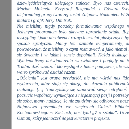
dziewięćdziesiątych ubiegłego stulecia. Było nas cztere
Marian Molenda, Krzysztof Rozpondek i Edward Syty
nieformalnej grupy twórczej został Zbigniew Natkaniec. W 2
malarz i grafik Jerzy Dmitruk.
Nie mieliśmy nigdy potrzeby formułowania wspólnego ma
Jedynym programem było aktywne uprawianie sztuki. Rep
dyscypliny i jako absolwenci różnych uczelni plastycznych by
sposób egzotyczni. Mamy też rozmaite temperamenty, 
powodowała, że mieliśmy o czym rozmawiać, a jako niemal 
się świetnie i w jakimś sensie dopełniali. Każda dyskusj
Wymienialiśmy doświadczenia warsztatowe i poglądy na te
Trudno dziś wskazać kto wystąpił z takim pomysłem, ale wsz
warto spróbować działać razem.
„OŚcienia” jest grupą przyjaciół, nie ma wśród nas lide
wydarzenia, które stają się okazją do ukazania publiczno
realizacji. [...] Nauczyliśmy się szanować swoje odrębnoś
poczucie wspólnoty wynikające z niegasnącej pasji i potrzeby 
się sobą, mamy nadzieję, że nie znudzimy się odbiorcom nasz
Najnowsza prezentacja we wnętrzach Galerii Bibliot
Kochanowskiego w Kielcach, nosi tytuł
„7 x sztuka”
. Ucze
Osman, który jednocześnie jest kuratorem projektu.