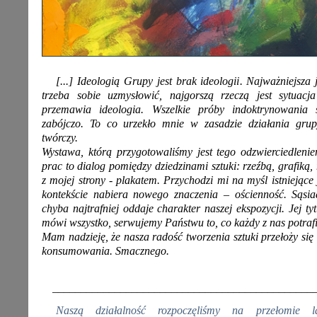
[...] Ideologią Grupy jest brak ideologii. Najważniejsza 
trzeba sobie uzmysłowić, najgorszą rzeczą jest sytuacja
przemawia ideologia. Wszelkie próby indoktrynowania s
zabójczo. To co urzekło mnie w zasadzie działania grup
twórczy.
Wystawa, którą przygotowaliśmy jest tego odzwierciedlen
prac to dialog pomiędzy dziedzinami sztuki: rzeźbą, grafiką
z mojej strony - plakatem. Przychodzi mi na myśl istniejące 
kontekście nabiera nowego znaczenia – ościenność. Sąsia
chyba najtrafniej oddaje charakter naszej ekspozycji. Jej ty
mówi wszystko, serwujemy Państwu to, co każdy z nas potrafi 
Mam nadzieję, że nasza radość tworzenia sztuki przełoży się
konsumowania. Smacznego.
______________________________________________
Naszą działalność rozpoczęliśmy na przełomie la