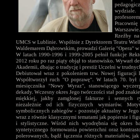
pedagogi
wydziale
profesore
Pracown
Warszawi
Rzeźby na
UMCS w Lublinie. Wspólnie z Dyrektorem Teatru Wiel
Waldemarem Dąbrowskim, prowadzi Galerię "Opera" w 
W latach 1990-1996 i 1999-2005 pełnił funkcje Rek
2012 roku po raz piąty objął to stanowisko. Wywarł d
Akademii, dbając o tradycję i prestiż Uczelni w trudn
Debiutował wraz z pokoleniem tzw. Nowej figuracji la
Współtworzył ruch "O poprawę". W latach 70. był 
miesięcznika "Nowy Wyraz", stanowiącego wyczerp
dekady. Wczesny okres Jego twórczości stał pod znaki
miękkiej, jakby zamglonej fakturze i sennych r
niezależnie od ich fizycznych wymiarów. Mot
symbolicznych zabiegów - pozostaje aktualny w Jego 
wraz z równie klasycznymi tematami jak popiersie i fig
i stylistyczne. Wśród nich wyodrębnia się okres b
syntetycznego formowania powierzchni oraz kontrast
polerowanych, bądź łączenia różnych materiałów, jak