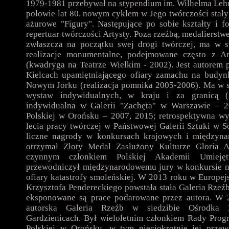
1979-1981 przebywał na stypendium im. Wilhelma Le
połowie lat 80. nowym cyklem w Jego twórczości stały
ażurowe "Figury". Następujące po sobie kształty i 
repertuar twórczości Artysty. Poza rzeźbą, medalierstw
zwłaszcza na początku swej drogi twórczej, ma w 
realizacje monumentalne, podejmowane często z A
(kwadryga na Teatrze Wielkim - 2002). Jest autore
Kielcach upamiętniającego ofiary zamachu na budyn
Nowym Jorku (realizacja pomnika 2005-2006). Ma w
wystaw indywidualnych, w kraju i za granicą (
indywidualna w Galerii "Zachęta" w Warszawie – 
Polskiej w Orońsku – 2007, 2015; retrospektywna wy
lecia pracy twórczej w Państwowej Galerii Sztuki w 
liczne nagrody w konkursach krajowych i międzyn
otrzymał Złoty Medal Zasłużony Kulturze Gloria A
czynnym członkiem Polskiej Akademii Umiej
przewodniczył międzynarodowemu jury w konkursie n
ofiary katastrofy smoleńskiej. W 2013 roku w Europe
Krzysztofa Pendereckiego powstała stała Galeria Rzeź
eksponowane są prace podarowane przez autora. W 2
autorska Galeria Rzeźb w siedzibie Ośrodka 
Gardzienicach. Był wieloletnim członkiem Rady Pro
Polskiej w Orońsku, w tym pięciokrotnie jej przew