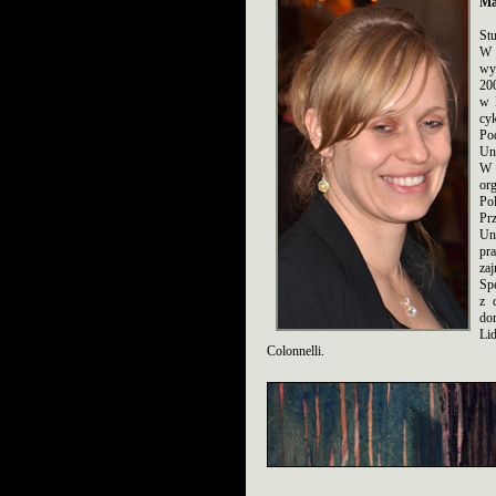
Ma
St
W 
wy
20
w 
cyk
Po
Un
W 
or
Po
Pr
Un
pr
za
Sp
z 
do
Li
Colonnelli.