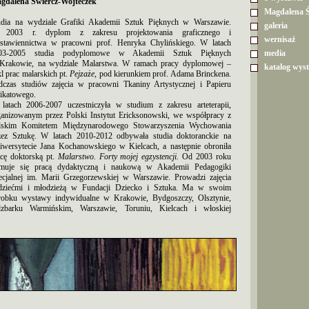
gdalena Świercz-Wojteczek
Magdalena Ś
udia na wydziale Grafiki Akademii Sztuk Pięknych w Warszawie.
galeria
2003 r. dyplom z zakresu projektowania graficznego i
wernisaż
stawiennictwa w pracowni prof. Henryka Chylińskiego. W latach
03-2005 studia podyplomowe w Akademii Sztuk Pięknych
media
Krakowie, na wydziale Malarstwa. W ramach pracy dyplomowej –
katalog wys
l prac malarskich pt.
Pejzaże
, pod kierunkiem prof. Adama Brinckena.
dczas studiów zajęcia w pracowni Tkaniny Artystycznej i Papieru
ikatowego.
latach 2006-2007 uczestniczyła w studium z zakresu arteterapii,
ganizowanym przez Polski Instytut Ericksonowski, we współpracy z
lskim Komitetem Międzynarodowego Stowarzyszenia Wychowania
zez Sztukę. W latach 2010-2012 odbywała studia doktoranckie na
iwersytecie Jana Kochanowskiego w Kielcach, a następnie obroniła
acę doktorską pt.
Malarstwo. Forty mojej egzystencji.
Od 2003 roku
jmuje się pracą dydaktyczną i naukową w Akademii Pedagogiki
ecjalnej im. Marii Grzegorzewskiej w Warszawie. Prowadzi zajęcia
dziećmi i młodzieżą w Fundacji Dziecko i Sztuka. Ma w swoim
robku wystawy indywidualne w Krakowie, Bydgoszczy, Olsztynie,
dzbarku Warmińskim, Warszawie, Toruniu, Kielcach i włoskiej