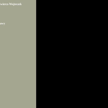
wiercz-Wojteczek
tawy