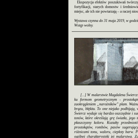
Ekspozycja efektów poszukiwań twórczy
fortyfikacji, starych domostw i średnio
miejsc, ale ich nie powtarzają – a raczej ni
Wystawa czynna do 31 maja 2019, w godzin
Wstęp wolny.
[...] W malarstwie Magdalena Świercz 
ku formom geometrycznym - prostokątn
zaokrągleniem „narożników” plam. Ważną 
brązu, błękitu. To one niejako podbijają
Świercz wydaje się bardzo oszczędnie i s
tonów, które określają grę światła, jeg
płaszczyzny koloru. Kształty przedmi
prostokątów, rombów, pasów sugerującyc
różnicami tonu, waloru, ciepłoty barw. 
ogólnej charakterystyki jej malarstwa. 