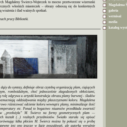
ch Magdaleny Świercz-Wojteczek to mocno przetworzone wizerunki
Magdalena Ś
wiecznych włoskich miasteczek – obrazy odnoszą się do konkretnych
osą wrażenia i ślad ważnych spotkań.
galeria
wernisaż
ach pracy Biblioteki.
media
katalog wys
dąży do syntezy, definiuje obraz czytelną organizacją plam, ciążących
ym, romboidalnym, choć jednocześnie złagodzonych obłościami,
rolę odgrywa u artystki konstrukcja obrazu plamy barwnej - śladów
, wzmacniają oddziaływania między płaszczyznami koloru. Magdalena
urowo różnicować odcienie koloru wewnątrz plamy, minimalizuje ilość
o temperatury etc. Ponad to bogactwo niuansów przedkłada zwartość
otów „przełożyła” M. Świercz na formy geometrycznych plam —
h kształt (...) realnych przedmiotów. Światło starała się opisać
Porównując kilka płócien M. Świercz można by pokusić się o próbę
Zapewne jest ono jeszcze w fazie poszukiwań, ale autorka wyraźnie