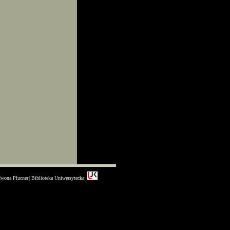
Iwona Plucner
Biblioteka Uniwersytecka
|