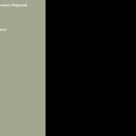
wiercz-Wojteczek
tawy