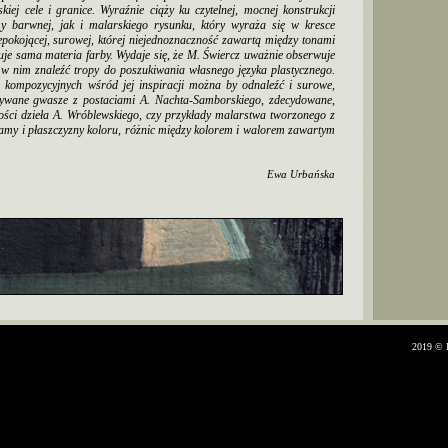
j cele i granice. Wyraźnie ciąży ku czytelnej, mocnej konstrukcji
my barwnej, jak i malarskiego rysunku, który wyraża się w kresce
epokojącej, surowej, której niejednoznaczność zawartą między tonami
uje sama materia farby. Wydaje się, że M. Świercz uważnie obserwuje
y w nim znaleźć tropy do poszukiwania własnego języka plastycznego.
kompozycyjnych wśród jej inspiracji można by odnaleźć i surowe,
zywane gwasze z postaciami A. Nachta-Samborskiego, zdecydowane,
ności dzieła A. Wróblewskiego, czy przykłady malarstwa tworzonego z
lamy i płaszczyzny koloru, różnic między kolorem i walorem zawartym
Ewa Urbańska
2019 © 