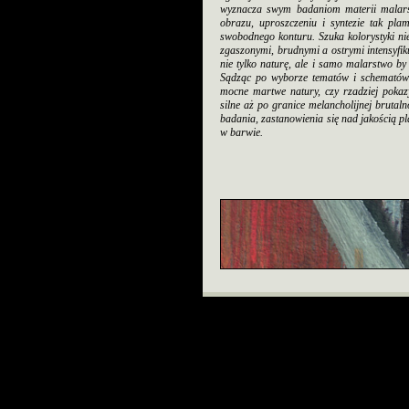
wyznacza swym badaniom materii malarskie
obrazu, uproszczeniu i syntezie tak pla
swobodnego konturu. Szuka kolorystyki ni
zgaszonymi, brudnymi a ostrymi intensyfik
nie tylko naturę, ale i samo malarstwo b
Sądząc po wyborze tematów i schematów 
mocne martwe natury, czy rzadziej poka
silne aż po granice melancholijnej brutal
badania, zastanowienia się nad jakością p
w barwie.