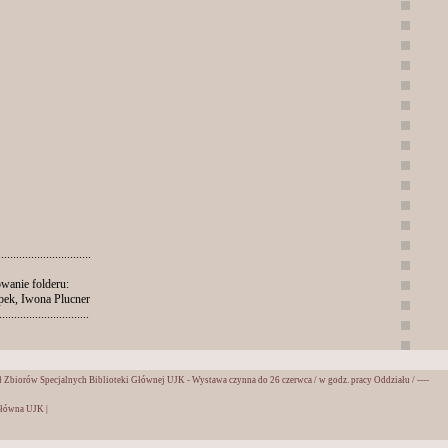
...............................
wanie folderu:
pek, Iwona Plucner
..............................
ział Zbiorów Specjalnych Biblioteki Głównej UJK - Wystawa czynna do 26 czerwca / w godz. pracy Oddziału / ----
Główna UJK
|