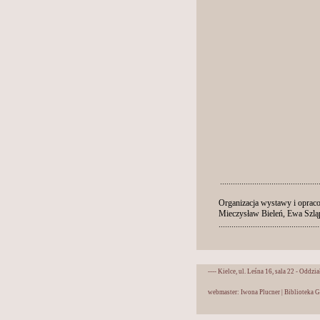
..............................................
Organizacja wystawy i opraco
Mieczysław Bieleń, Ewa Szlą
...............................................
---- Kielce, ul. Leśna 16, sala 22 - Odd
webmaster: Iwona Plucner
|
Biblioteka 