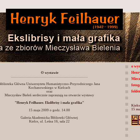
o wys
Henry
O wystawie
..................................................................................
Miecz
Biblioteka Główna Uniwersytetu Humanistyczno-Przyrodniczego Jana
fotog
Kochanowskiego w Kielcach
folde
oraz
Mieczysław Bieleń serdecznie zapraszają na otwarcie wystawy
"Henryk Feilhauer. Ekslibrisy i mała grafika"
Kielc
15 ma
15 maja 2009 o godz. 14.00
Galeria Akademicka Biblioteki Głównej
Kielce, ul. Leśna 16, sala 22