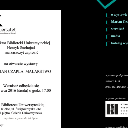
o wystawie
Marian Cz
wernisaż
media
katalog wy
_______________
wystawa pod patr
Rektora UJK
prof. zw. dra hab.
_______________
współorganizator:
_______________
patronat medialny: