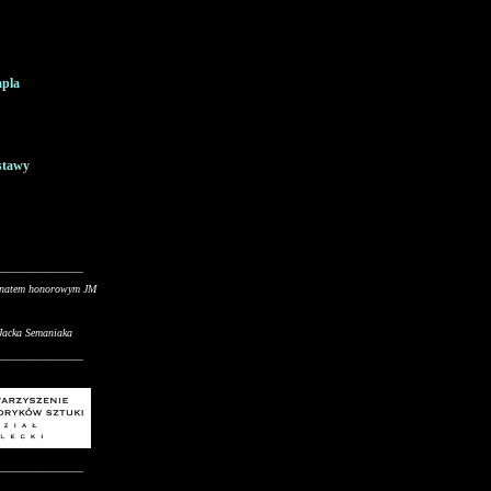
apla
stawy
________________
onatem honorowym JM
 Jacka Semaniaka
________________
________________