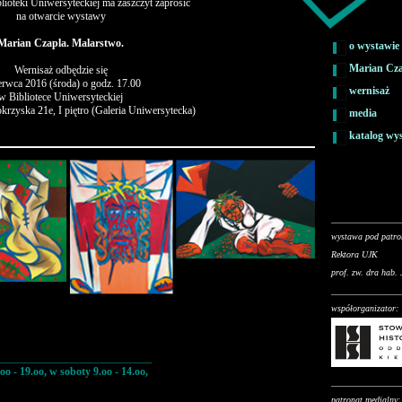
lioteki Uniwersyteckiej ma zaszczyt zaprosić
na otwarcie wystawy
Marian Czapla. Malarstwo.
o wystawie
Marian Cz
Wernisaż odbędzie się
erwca 2016 (środa) o godz. 17.00
wernisaż
w Bibliotece Uniwersyteckiej
okrzyska 21e, I piętro (Galeria Uniwersytecka)
media
katalog wy
_______________
wystawa pod patr
Rektora UJK
prof. zw. dra hab.
_______________
współorganizator:
_____________________________
 - 19.oo, w soboty 9.oo - 14.oo,
_______________
patronat medialny: