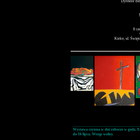
Dyrektor Bib
8 cz
Kielce, ul. Święt
___________________________________
Wystawa czynna w dni robocze w godz. 9.oo
do 16 lipca. Wstęp wolny.