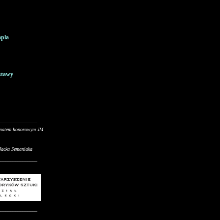
apla
stawy
________________
onatem honorowym JM
 Jacka Semaniaka
________________
________________