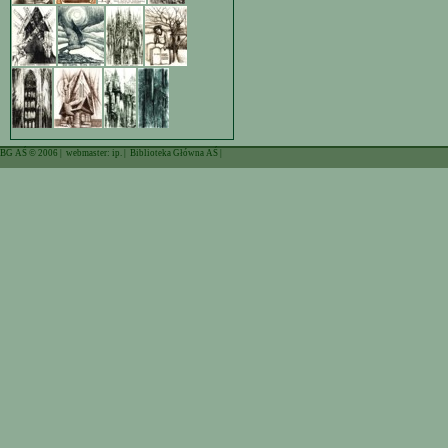
BG AŚ © 2006 |
webmaster: ip.
|
Biblioteka Główna AŚ
|