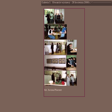
Galeria 1: Otwarcie wystawy - 28 kwietnia 2006 r. < ------------------------
fot. Iwona Plucner