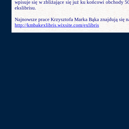
wpisuje się w zbliżające się już ku końcowi obchody 5
ekslibrisu.
Najnowsze prace Krzysztofa Marka Bąka znajdują się na
http://kmbakexlibris.wixsite.com/exlibris