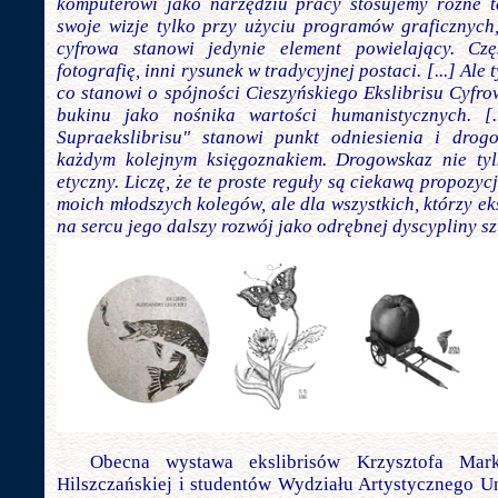
komputerowi jako narzędziu pracy stosujemy różne te
swoje wizje tylko przy użyciu programów graficznych
cyfrowa stanowi jedynie element powielający. C
fotografię, inni rysunek w tradycyjnej postaci. [...] Ale
co stanowi o spójności Cieszyńskiego Ekslibrisu Cyfro
bukinu jako nośnika wartości humanistycznych. [.
Supraekslibrisu" stanowi punkt odniesienia i dro
każdym kolejnym księgoznakiem. Drogowskaz nie tylk
etyczny. Liczę, że te proste reguły są ciekawą propozycj
moich młodszych kolegów, ale dla wszystkich, którzy ek
na sercu jego dalszy rozwój jako odrębnej dyscypliny sz
Obecna wystawa ekslibrisów Krzysztofa Mar
Hilszczańskiej i studentów Wydziału Artystycznego U