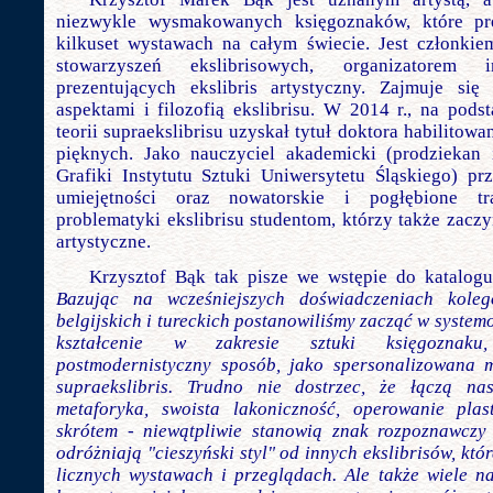
niezwykle wysmakowanych księgoznaków, które pr
kilkuset wystawach na całym świecie. Jest członki
stowarzyszeń ekslibrisowych, organizatore
prezentujących ekslibris artystyczny. Zajmuje się
aspektami i filozofią ekslibrisu. W 2014 r., na pod
teorii supraekslibrisu uzyskał tytuł doktora habilitow
pięknych. Jako nauczyciel akademicki (prodziekan 
Grafiki Instytutu Sztuki Uniwersytetu Śląskiego) pr
umiejętności oraz nowatorskie i pogłębione tr
problematyki ekslibrisu studentom, którzy także zacz
artystyczne.
Krzysztof Bąk tak pisze we wstępie do katalogu
Bazując na wcześniejszych doświadczeniach kole
belgijskich i tureckich postanowiliśmy zacząć w syste
kształcenie w zakresie sztuki księgoznak
postmodernistyczny sposób, jako spersonalizowana m
supraekslibris. Trudno nie dostrzec, że łączą n
metaforyka, swoista lakoniczność, operowanie pla
skrótem - niewątpliwie stanowią znak rozpoznawczy
odróżniają "cieszyński styl" od innych ekslibrisów, kt
licznych wystawach i przeglądach. Ale także wiele n