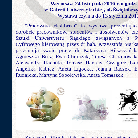
Wernisaż: 24 listopada 2016 r. o godz.
w Galerii Uniwersyteckiej, ul. Świętokrz
Wystawa czynna do 13 stycznia 2017
"Pracownia ekslibrisu" to wystawa prezentując
dorobek pracowników, studentów i absolwentów cies
Sztuki Uniwersytetu Śląskiego związanych z Pr
Cyfrowego kierowaną przez dr hab. Krzysztofa Mark
prezentują swoje prace dr Katarzyna Hilszczańska
Agnieszka Broź, Ewa Chorążak, Teresa Chrzanowska,
Aleksandra Hachuła, Tomasz Hankus, Grzegorz Izde
Angelika Kubicz, Aneta Ligocka, Joanna Raczek, Ew
Rudnicka, Martyna Sobolewska, Aneta Tomaszek.
Krzysztof Marek Bąk jest uznanym artystą, 